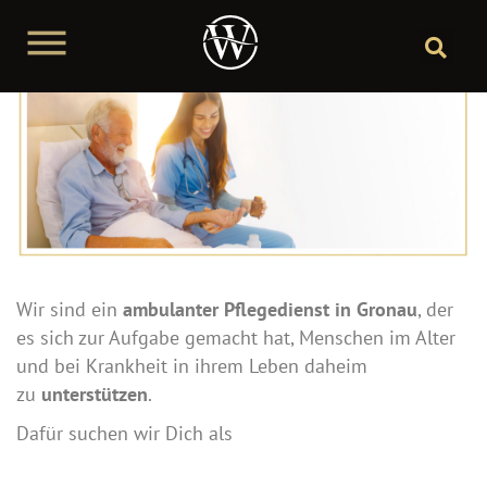
Wir sind ein
ambulanter Pflegedienst in Gronau
, der
es sich zur Aufgabe gemacht hat, Menschen im Alter
und bei Krankheit in ihrem Leben daheim
zu
unterstützen
.
Dafür suchen wir Dich als